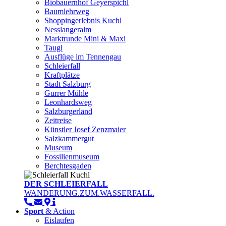
Biobauernhof Geyerspichl
Baumlehrweg
Shoppingerlebnis Kuchl
Nesslangeralm
Marktrunde Mini & Maxi
Taugl
Ausflüge im Tennengau
Schleierfall
Kraftplätze
Stadt Salzburg
Gurrer Mühle
Leonhardsweg
Salzburgerland
Zeitreise
Künstler Josef Zenzmaier
Salzkammergut
Museum
Fossilienmuseum
Berchtesgaden
DER SCHLEIERFALL
WANDERUNG.ZUM.WASSERFALL.
Sport
& Action
Eislaufen