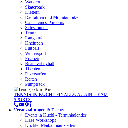
Wandern
Skaterpark
Klettern
Radfahren und Mountainbiken
Calisthenics-Parcours
Schwimmen
Tennis
Langlaufen
Kneippen
Fußball
Wintersport
Fischen
Beachvolleyball
Tischtennis
Riversurfen
Reiten
Pumptrack
TENNIS IN KUCHL
FINALLY. AGAIN. TEAM
SPORTS.
Veranstaltungen
& Events
Events in Kuchl - Terminkalender
Käse-Workshops
Kuchler Maibaumaufstellen