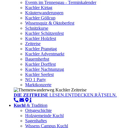
Events im Tennengau - Terminkalender
Kuchler Kirtag
Kräuterwanderungen
Kuchler Göllcup
Wissensquiz & Oktoberfest
Schnitzkurse
Kuchler Schützenfest
Kuchler Holzfest
Zeitreise
Kuchler Prangtag
Kuchler Adventmarkt
Bauernherbst
Kuchler Dorffest
Kuchler Nachtumzug
Kuchler Seefest
NO 1 Party
Marktkonzerte
DIE ZEITREISE
LESEN.ENTDECKEN.RÄTSELN.
Kuchl
& Tradition
Ortsgeschichte
Holzgemeinde Kuchl
Sagenhaftes
Wissens Campus Kuchl