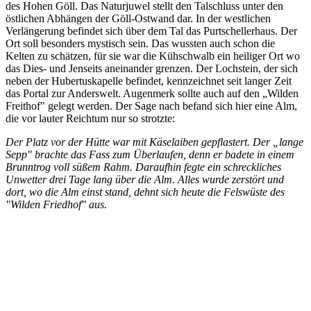
des Hohen Göll. Das Naturjuwel stellt den Talschluss unter den
östlichen Abhängen der Göll-Ostwand dar. In der westlichen
Verlängerung befindet sich über dem Tal das Purtschellerhaus. Der
Ort soll besonders mystisch sein. Das wussten auch schon die
Kelten zu schätzen, für sie war die Kühschwalb ein heiliger Ort wo
das Dies- und Jenseits aneinander grenzen. Der Lochstein, der sich
neben der Hubertuskapelle befindet, kennzeichnet seit langer Zeit
das Portal zur Anderswelt. Augenmerk sollte auch auf den „Wilden
Freithof" gelegt werden. Der Sage nach befand sich hier eine Alm,
die vor lauter Reichtum nur so strotzte:
Der Platz vor der Hütte war mit Käselaiben gepflastert. Der „lange
Sepp" brachte das Fass zum Überlaufen, denn er badete in einem
Brunntrog voll süßem Rahm. Daraufhin fegte ein schreckliches
Unwetter drei Tage lang über die Alm. Alles wurde zerstört und
dort, wo die Alm einst stand, dehnt sich heute die Felswüste des
"Wilden Friedhof" aus.