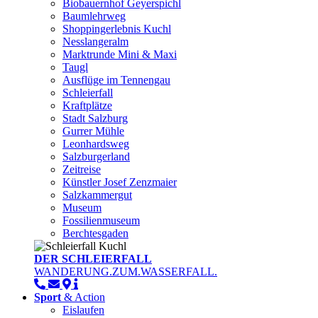
Biobauernhof Geyerspichl
Baumlehrweg
Shoppingerlebnis Kuchl
Nesslangeralm
Marktrunde Mini & Maxi
Taugl
Ausflüge im Tennengau
Schleierfall
Kraftplätze
Stadt Salzburg
Gurrer Mühle
Leonhardsweg
Salzburgerland
Zeitreise
Künstler Josef Zenzmaier
Salzkammergut
Museum
Fossilienmuseum
Berchtesgaden
DER SCHLEIERFALL
WANDERUNG.ZUM.WASSERFALL.
Sport
& Action
Eislaufen