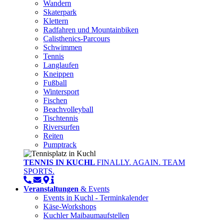
Wandern
Skaterpark
Klettern
Radfahren und Mountainbiken
Calisthenics-Parcours
Schwimmen
Tennis
Langlaufen
Kneippen
Fußball
Wintersport
Fischen
Beachvolleyball
Tischtennis
Riversurfen
Reiten
Pumptrack
TENNIS IN KUCHL
FINALLY. AGAIN. TEAM
SPORTS.
Veranstaltungen
& Events
Events in Kuchl - Terminkalender
Käse-Workshops
Kuchler Maibaumaufstellen