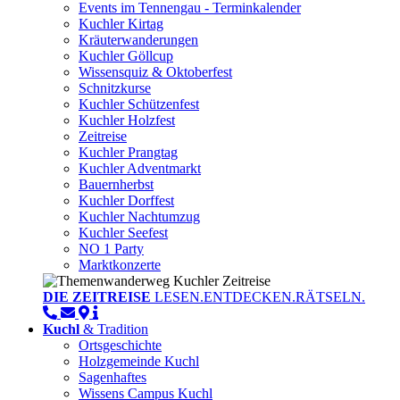
Events im Tennengau - Terminkalender
Kuchler Kirtag
Kräuterwanderungen
Kuchler Göllcup
Wissensquiz & Oktoberfest
Schnitzkurse
Kuchler Schützenfest
Kuchler Holzfest
Zeitreise
Kuchler Prangtag
Kuchler Adventmarkt
Bauernherbst
Kuchler Dorffest
Kuchler Nachtumzug
Kuchler Seefest
NO 1 Party
Marktkonzerte
DIE ZEITREISE
LESEN.ENTDECKEN.RÄTSELN.
Kuchl
& Tradition
Ortsgeschichte
Holzgemeinde Kuchl
Sagenhaftes
Wissens Campus Kuchl