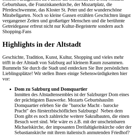
Geburtshaus, die Franziskanerkirche, der Mozartplatz, die
Pferdeschwemme, das Kloster St. Peter und der wunderschöne
Mirabellgarten. Noch so kleine Gassen erzählen Geschichten längst
vergangener Zeiten und großartiger Menschen und die berühmte
Getreidegasse erfreut nicht nur Kultur-Begeisterte sondern auch
Shopping-Fans
Highlights in der Altstadt
Geschichte, Tradition, Kunst, Kultur, Shopping und vieles mehr
trifft in der Altstadt von Salzburg auf kleinem Raum zusammen.
Bummeln Sie durch die Stadt und entdecken Sie Ihre persönlichen
Lieblingsplätze! Wir stellen Ihnen einige Sehenswürdigkeiten hier
vor:
Dom zu Salzburg und Domquartier
Inmitten des Altstadtensembles ist der Salzburger Dom eines
der prächtigsten Bauwerke. Mozarts GeburtshausIm
Domquartier erleben Sie die "barocke Macht - barocke
Pracht" des fürsterzbischöflichen Salzburgs! Neben dem
Dom gibt es noch zahlreiche weitere Sakralbauten, die einen
Besuch wert sind. Wie wäre es z.B. mit der unscheinbaren
Michaelskirche, der imposanten Dreifaltigkeitskirche oder der
Sebastianskirche mit ihrem italienisch anmutenden Friedhof?