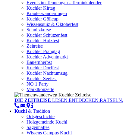
Events im Tennengau - Terminkalender
Kuchler Kirtag
Kräuterwanderungen
Kuchler Göllcup
Wissensquiz & Oktoberfest
Schnitzkurse
Kuchler Schützenfest
Kuchler Holzfest
Zeitreise
Kuchler Prangtag
Kuchler Adventmarkt
Bauernherbst
Kuchler Dorffest
Kuchler Nachtumzug
Kuchler Seefest
NO 1 Party
Marktkonzerte
DIE ZEITREISE
LESEN.ENTDECKEN.RÄTSELN.
Kuchl
& Tradition
Ortsgeschichte
Holzgemeinde Kuchl
Sagenhaftes
Wissens Campus Kuchl