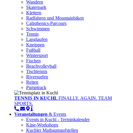
Wandern
Skaterpark
Klettern
Radfahren und Mountainbiken
Calisthenics-Parcours
Schwimmen
Tennis
Langlaufen
Kneippen
Fußball
Wintersport
Fischen
Beachvolleyball
Tischtennis
Riversurfen
Reiten
Pumptrack
TENNIS IN KUCHL
FINALLY. AGAIN. TEAM
SPORTS.
Veranstaltungen
& Events
Events in Kuchl - Terminkalender
Käse-Workshops
Kuchler Maibaumaufstellen