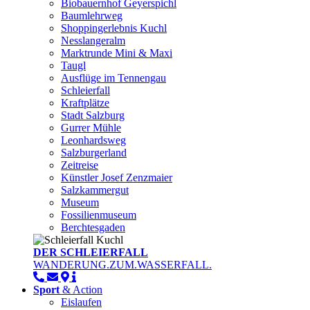
Biobauernhof Geyerspichl
Baumlehrweg
Shoppingerlebnis Kuchl
Nesslangeralm
Marktrunde Mini & Maxi
Taugl
Ausflüge im Tennengau
Schleierfall
Kraftplätze
Stadt Salzburg
Gurrer Mühle
Leonhardsweg
Salzburgerland
Zeitreise
Künstler Josef Zenzmaier
Salzkammergut
Museum
Fossilienmuseum
Berchtesgaden
DER SCHLEIERFALL
WANDERUNG.ZUM.WASSERFALL.
Sport
& Action
Eislaufen