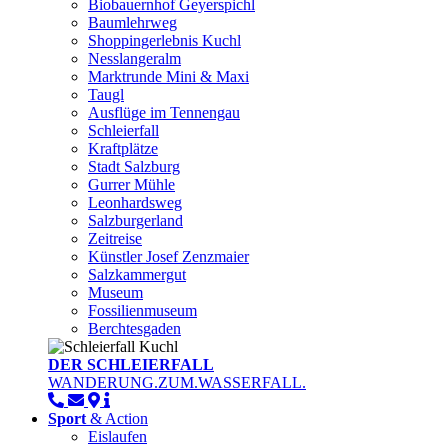
Biobauernhof Geyerspichl
Baumlehrweg
Shoppingerlebnis Kuchl
Nesslangeralm
Marktrunde Mini & Maxi
Taugl
Ausflüge im Tennengau
Schleierfall
Kraftplätze
Stadt Salzburg
Gurrer Mühle
Leonhardsweg
Salzburgerland
Zeitreise
Künstler Josef Zenzmaier
Salzkammergut
Museum
Fossilienmuseum
Berchtesgaden
DER SCHLEIERFALL
WANDERUNG.ZUM.WASSERFALL.
Sport
& Action
Eislaufen