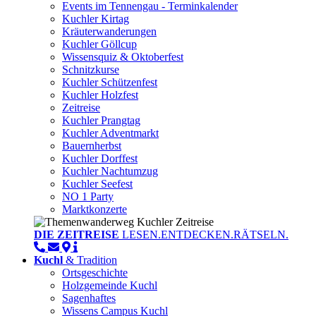
Events im Tennengau - Terminkalender
Kuchler Kirtag
Kräuterwanderungen
Kuchler Göllcup
Wissensquiz & Oktoberfest
Schnitzkurse
Kuchler Schützenfest
Kuchler Holzfest
Zeitreise
Kuchler Prangtag
Kuchler Adventmarkt
Bauernherbst
Kuchler Dorffest
Kuchler Nachtumzug
Kuchler Seefest
NO 1 Party
Marktkonzerte
DIE ZEITREISE
LESEN.ENTDECKEN.RÄTSELN.
Kuchl
& Tradition
Ortsgeschichte
Holzgemeinde Kuchl
Sagenhaftes
Wissens Campus Kuchl