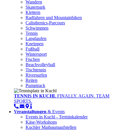
Wandern
Skaterpark
Klettern
Radfahren und Mountainbiken
Calisthenics-Parcours
Schwimmen
Tennis
Langlaufen
Kneippen
Fußball
Wintersport
Fischen
Beachvolleyball
Tischtennis
Riversurfen
Reiten
Pumptrack
TENNIS IN KUCHL
FINALLY. AGAIN. TEAM
SPORTS.
Veranstaltungen
& Events
Events in Kuchl - Terminkalender
Käse-Workshops
Kuchler Maibaumaufstellen