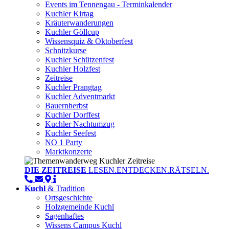
Events im Tennengau - Terminkalender
Kuchler Kirtag
Kräuterwanderungen
Kuchler Göllcup
Wissensquiz & Oktoberfest
Schnitzkurse
Kuchler Schützenfest
Kuchler Holzfest
Zeitreise
Kuchler Prangtag
Kuchler Adventmarkt
Bauernherbst
Kuchler Dorffest
Kuchler Nachtumzug
Kuchler Seefest
NO 1 Party
Marktkonzerte
DIE ZEITREISE
LESEN.ENTDECKEN.RÄTSELN.
Kuchl
& Tradition
Ortsgeschichte
Holzgemeinde Kuchl
Sagenhaftes
Wissens Campus Kuchl