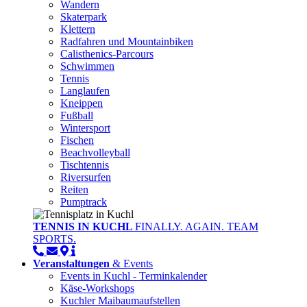
Wandern
Skaterpark
Klettern
Radfahren und Mountainbiken
Calisthenics-Parcours
Schwimmen
Tennis
Langlaufen
Kneippen
Fußball
Wintersport
Fischen
Beachvolleyball
Tischtennis
Riversurfen
Reiten
Pumptrack
TENNIS IN KUCHL
FINALLY. AGAIN. TEAM
SPORTS.
Veranstaltungen
& Events
Events in Kuchl - Terminkalender
Käse-Workshops
Kuchler Maibaumaufstellen