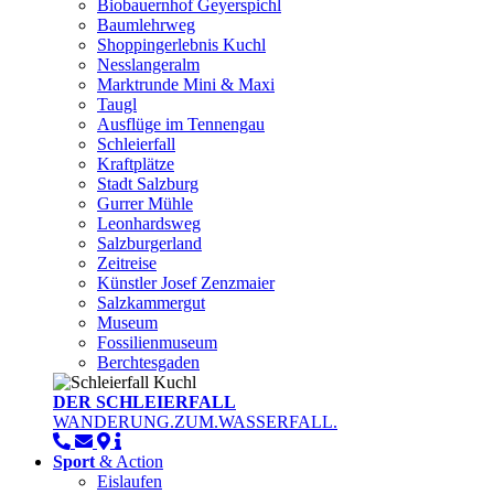
Biobauernhof Geyerspichl
Baumlehrweg
Shoppingerlebnis Kuchl
Nesslangeralm
Marktrunde Mini & Maxi
Taugl
Ausflüge im Tennengau
Schleierfall
Kraftplätze
Stadt Salzburg
Gurrer Mühle
Leonhardsweg
Salzburgerland
Zeitreise
Künstler Josef Zenzmaier
Salzkammergut
Museum
Fossilienmuseum
Berchtesgaden
DER SCHLEIERFALL
WANDERUNG.ZUM.WASSERFALL.
Sport
& Action
Eislaufen