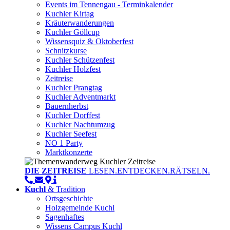
Events im Tennengau - Terminkalender
Kuchler Kirtag
Kräuterwanderungen
Kuchler Göllcup
Wissensquiz & Oktoberfest
Schnitzkurse
Kuchler Schützenfest
Kuchler Holzfest
Zeitreise
Kuchler Prangtag
Kuchler Adventmarkt
Bauernherbst
Kuchler Dorffest
Kuchler Nachtumzug
Kuchler Seefest
NO 1 Party
Marktkonzerte
DIE ZEITREISE
LESEN.ENTDECKEN.RÄTSELN.
Kuchl
& Tradition
Ortsgeschichte
Holzgemeinde Kuchl
Sagenhaftes
Wissens Campus Kuchl