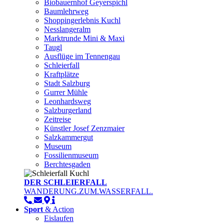
Biobauernhof Geyerspichl
Baumlehrweg
Shoppingerlebnis Kuchl
Nesslangeralm
Marktrunde Mini & Maxi
Taugl
Ausflüge im Tennengau
Schleierfall
Kraftplätze
Stadt Salzburg
Gurrer Mühle
Leonhardsweg
Salzburgerland
Zeitreise
Künstler Josef Zenzmaier
Salzkammergut
Museum
Fossilienmuseum
Berchtesgaden
DER SCHLEIERFALL
WANDERUNG.ZUM.WASSERFALL.
Sport
& Action
Eislaufen