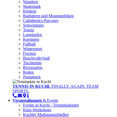
Wandern
Skaterpark
Klettern
Radfahren und Mountainbiken
Calisthenics-Parcours
Schwimmen
Tennis
Langlaufen
Kneippen
Fußball
Wintersport
Fischen
Beachvolleyball
Tischtennis
Riversurfen
Reiten
Pumptrack
TENNIS IN KUCHL
FINALLY. AGAIN. TEAM
SPORTS.
Veranstaltungen
& Events
Events in Kuchl - Terminkalender
Käse-Workshops
Kuchler Maibaumaufstellen