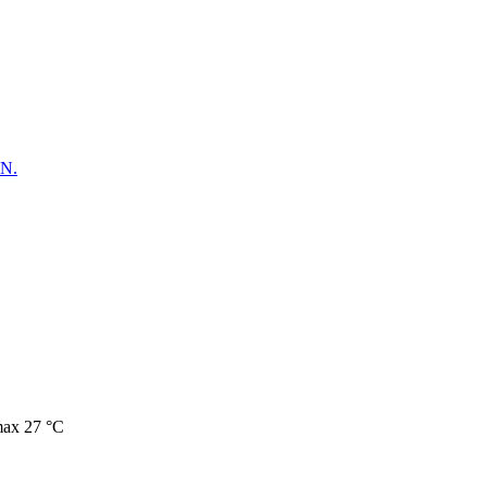
N.
max 27 °C