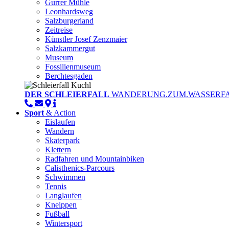
Gurrer Mühle
Leonhardsweg
Salzburgerland
Zeitreise
Künstler Josef Zenzmaier
Salzkammergut
Museum
Fossilienmuseum
Berchtesgaden
DER SCHLEIERFALL
WANDERUNG.ZUM.WASSERFA
Sport
& Action
Eislaufen
Wandern
Skaterpark
Klettern
Radfahren und Mountainbiken
Calisthenics-Parcours
Schwimmen
Tennis
Langlaufen
Kneippen
Fußball
Wintersport