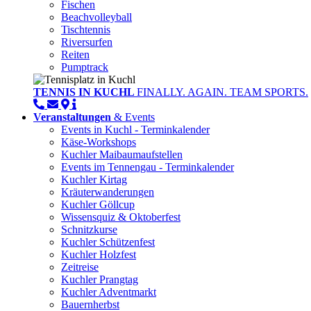
Fischen
Beachvolleyball
Tischtennis
Riversurfen
Reiten
Pumptrack
TENNIS IN KUCHL
FINALLY. AGAIN. TEAM SPORTS.
Veranstaltungen
& Events
Events in Kuchl - Terminkalender
Käse-Workshops
Kuchler Maibaumaufstellen
Events im Tennengau - Terminkalender
Kuchler Kirtag
Kräuterwanderungen
Kuchler Göllcup
Wissensquiz & Oktoberfest
Schnitzkurse
Kuchler Schützenfest
Kuchler Holzfest
Zeitreise
Kuchler Prangtag
Kuchler Adventmarkt
Bauernherbst