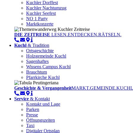
Kuchler Dorffest
Kuchler Nachtumzug
Kuchler Seefest
NO 1 Party
Marktkonzerte
DIE ZEITREISE
LESEN.ENTDECKEN.RÄTSELN.
Kuchl
& Tradition
Ortsgeschichte
Holzgemeinde Kuchl
Sagenhaftes
Wissens Campus Kuchl
Brauchtum
Pfarrkirche Kuchl
Geschichte & Vergangenheit
MARKT.GEMEINDE.KUCHL
Service
& Kontakt
Kontakt und Lage
Parken
Presse
Öffnungszeiten
Taxi
Digitaler Ortsplan