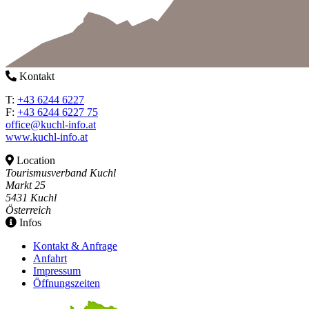
Kontakt
T:
+43 6244 6227
F:
+43 6244 6227 75
office@kuchl-info.at
www.kuchl-info.at
Location
Tourismusverband Kuchl
Markt 25
5431 Kuchl
Österreich
Infos
Kontakt & Anfrage
Anfahrt
Impressum
Öffnungszeiten