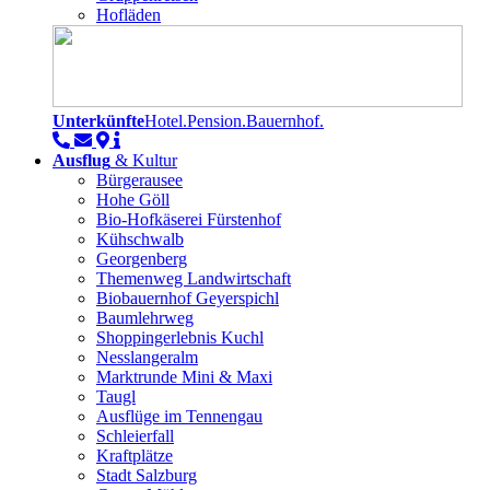
Hofläden
Unterkünfte
Hotel.Pension.Bauernhof.
Ausflug
& Kultur
Bürgerausee
Hohe Göll
Bio-Hofkäserei Fürstenhof
Kühschwalb
Georgenberg
Themenweg Landwirtschaft
Biobauernhof Geyerspichl
Baumlehrweg
Shoppingerlebnis Kuchl
Nesslangeralm
Marktrunde Mini & Maxi
Taugl
Ausflüge im Tennengau
Schleierfall
Kraftplätze
Stadt Salzburg