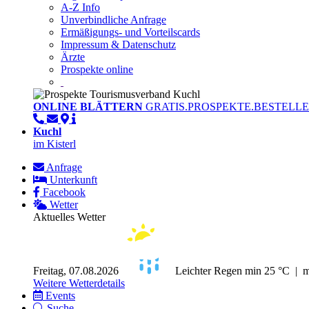
A-Z Info
Unverbindliche Anfrage
Ermäßigungs- und Vorteilscards
Impressum & Datenschutz
Ärzte
Prospekte online
ONLINE BLÄTTERN
GRATIS.PROSPEKTE.BESTELLE
Kuchl
im Kisterl
Anfrage
Unterkunft
Facebook
Wetter
Aktuelles Wetter
Freitag, 07.08.2026
Leichter Regen
min 25 °C | 
Weitere Wetterdetails
Events
Suche