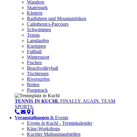
Wandern
Skaterpark
Klettern
Radfahren und Mountainbiken
Calisthenics-Parcours
Schwimmen
Tennis
Langlaufen
Kneippen
Fußball
Wintersport
Fischen
Beachvolleyball
Tischtennis
Riversurfen
Reiten
Pumptrack
TENNIS IN KUCHL
FINALLY. AGAIN. TEAM
SPORTS.
Veranstaltungen
& Events
Events in Kuchl - Terminkalender
Käse-Workshops
Kuchler Maibaumaufstellen