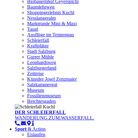
Biobauernhof Geyerspichl
Baumlehrweg
Shoppingerlebnis Kuchl
Nesslangeralm
Marktrunde Mini & Maxi
Taugl
Ausflüge im Tennengau
Schleierfall
Kraftplätze
Stadt Salzburg
Gurrer Mühle
Leonhardsweg
Salzburgerland
Zeitreise
Künstler Josef Zenzmaier
Salzkammergut
Museum
Fossilienmuseum
Berchtesgaden
DER SCHLEIERFALL
WANDERUNG.ZUM.WASSERFALL.
Sport
& Action
Eislaufen