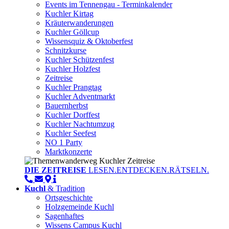
Events im Tennengau - Terminkalender
Kuchler Kirtag
Kräuterwanderungen
Kuchler Göllcup
Wissensquiz & Oktoberfest
Schnitzkurse
Kuchler Schützenfest
Kuchler Holzfest
Zeitreise
Kuchler Prangtag
Kuchler Adventmarkt
Bauernherbst
Kuchler Dorffest
Kuchler Nachtumzug
Kuchler Seefest
NO 1 Party
Marktkonzerte
DIE ZEITREISE
LESEN.ENTDECKEN.RÄTSELN.
Kuchl
& Tradition
Ortsgeschichte
Holzgemeinde Kuchl
Sagenhaftes
Wissens Campus Kuchl